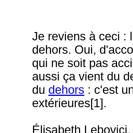
Je reviens à ceci : 
dehors. Oui, d'acco
qui ne soit pas acci
aussi ça vient du d
du
dehors
: c'est u
extérieures[1].
Élisabeth Lebovici,