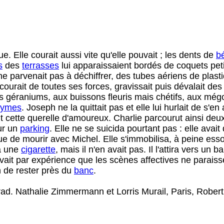
ue. Elle courait aussi vite qu'elle pouvait ; les dents de
b
s
des
terrasses
lui apparaissaient bordés de coquets pet
ne parvenait pas à déchiffrer, des tubes aériens de plast
courait de toutes ses forces, gravissait puis dévalait des
nts géraniums, aux buissons fleuris mais chétifs, aux még
nymes
. Joseph ne la quittait pas et elle lui hurlait de s'en
 cette querelle d'amoureux. Charlie parcourut ainsi deux 
ur un
parking
. Elle ne se suicida pourtant pas : elle avai
ue de mourir avec Michel. Elle s'immobilisa, à peine essouf
ma une
cigarette
, mais il n'en avait pas. Il l'attira vers un ba
vait par expérience que les scènes affectives ne parais
in de rester près du
banc
.
trad. Nathalie Zimmermann et Lorris Murail, Paris, Robert