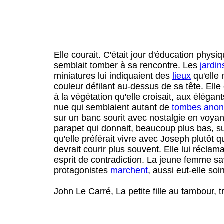
Elle courait. C'était jour d'éducation physiq
semblait tomber à sa rencontre. Les
jardin
miniatures lui indiquaient des
lieux
qu'elle 
couleur défilant au-dessus de sa tête. Elle 
à la végétation qu'elle croisait, aux éléga
nue qui semblaient autant de
tombes
ano
sur un banc sourit avec nostalgie en voyant
parapet qui donnait, beaucoup plus bas, s
qu'elle préférait vivre avec Joseph plutôt q
devrait courir plus souvent. Elle lui récla
esprit de contradiction. La jeune femme sa
protagonistes
marchent
, aussi eut-elle so
John Le Carré, La petite fille au tambour, 