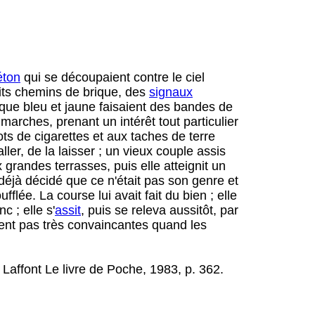
éton
qui se découpaient contre le ciel
its chemins de brique, des
signaux
ique bleu et jaune faisaient des bandes de
 marches, prenant un intérêt tout particulier
ots de cigarettes et aux taches de terre
 aller, de la laisser ; un vieux couple assis
grandes terrasses, puis elle atteignit un
t déjà décidé que ce n'était pas son genre et
flée. La course lui avait fait du bien ; elle
nc ; elle s'
assit
, puis se releva aussitôt, par
sent pas très convaincantes quand les
 Laffont Le livre de Poche, 1983, p. 362.