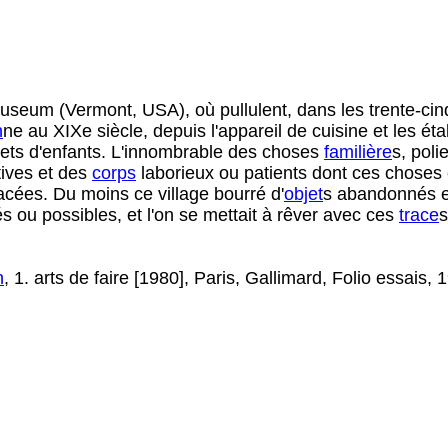
seum (Vermont, USA), où pullulent, dans les trente-cinq 
n
ne au XIXe siècle, depuis l'appareil de cuisine et les é
ouets d'enfants. L'innombrable des choses
familière
s, poli
tives et des
corps
laborieux ou patients dont ces choses 
racées. Du moins ce village bourré d'
objet
s abandonnés et
 ou possibles, et l'on se mettait à rêver avec ces
trace
s
n
, 1. arts de faire [1980], Paris, Gallimard, Folio essais, 