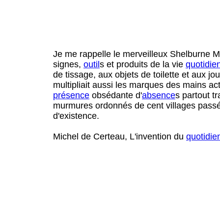
Je me rappelle le merveilleux Shelburne Mu
signes,
outil
s et produits de la vie
quotidie
de tissage, aux objets de toilette et aux j
multipliait aussi les marques des mains ac
présence
obsédante d'
absence
s partout t
murmures ordonnés de cent villages passés
d'existence.
Michel de Certeau, L'invention du
quotidie