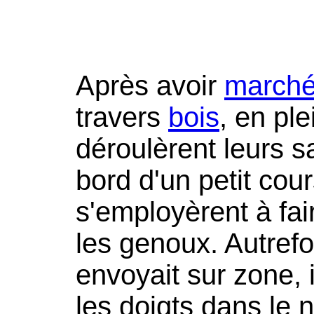
Après avoir
march
travers
bois
, en ple
déroulèrent leurs 
bord d'un petit cour
s'employèrent à fa
les genoux. Autrefo
envoyait sur zone, il
les doigts dans le 