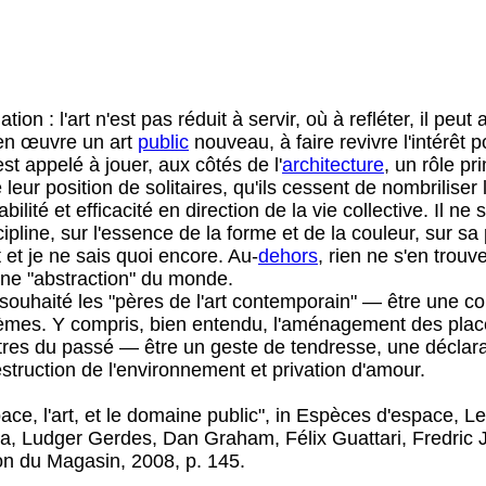
ion : l'art n'est pas réduit à servir, où à refléter, il peut
e en œuvre un art
public
nouveau, à faire revivre l'intérêt 
t appelé à jouer, aux côtés de l'
architecture
, un rôle pr
leur position de solitaires, qu'ils cessent de nombriliser 
ilité et efficacité en direction de la vie collective. Il ne
pline, sur l'essence de la forme et de la couleur, sur sa 
 et je ne sais quoi encore. Au-
dehors
, rien ne s'en trouv
ne "abstraction" du monde.
 souhaité les "pères de l'art contemporain" — être une co
blèmes. Y compris, bien entendu, l'aménagement des plac
intres du passé — être un geste de tendresse, une décla
struction de l'environnement et privation d'amour.
pace, l'art, et le domaine public", in Espèces d'espace, 
rzia, Ludger Gerdes, Dan Graham, Félix Guattari, Fredri
on du Magasin, 2008, p. 145.